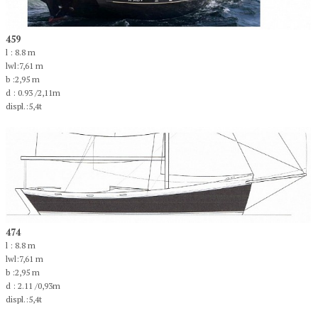
459
l : 8.8 m
lwl:7,61 m
b :2,95 m
d : 0.93 /2,11m
displ.:5,4t
474
l : 8.8 m
lwl:7,61 m
b :2,95 m
d : 2.11 /0,93m
displ.:5,4t