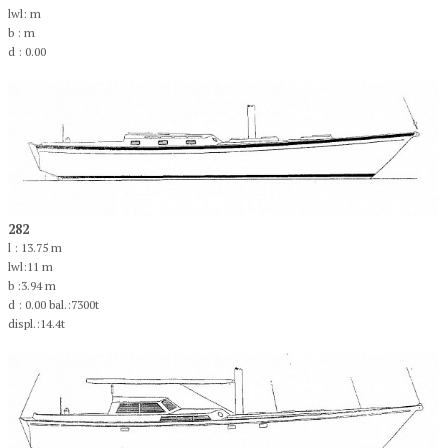
lwl: m
b : m
d : 0.00
282
l : 13.75 m
lwl:11 m
b :3.94 m
d : 0.00 bal.:7300t
displ.:14.4t