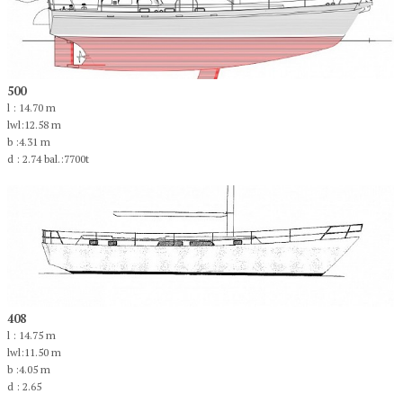
500
l : 14.70 m
lwl:12.58 m
b :4.31 m
d : 2.74 bal.:7700t
408
l : 14.75 m
lwl:11.50 m
b :4.05 m
d : 2.65