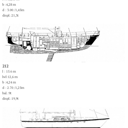
b :4,28 m
d : 3.00 /1,45m
displ.:21,3t
212
l : 15.6 m
lwl:12,6 m
b :4,24 m
d : 2.70 /1,25m
bal.:9t
displ.:19,9t