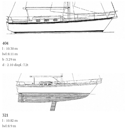
404
l : 10.30 m
lwl:8.11 m
b :3.29 m
d : 2.10 displ.:7.2t
321
l : 10.82 m
lwl:8.9 m