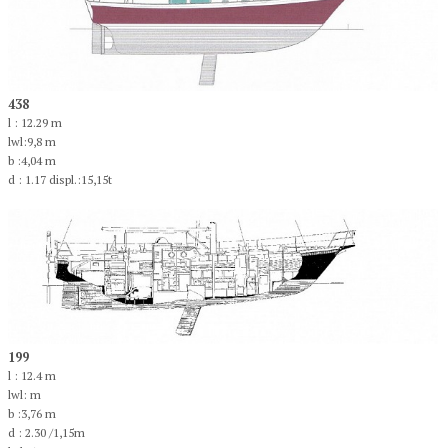
438
l : 12.29 m
lwl:9,8 m
b :4,04 m
d : 1.17 displ.:15,15t
199
l : 12.4 m
lwl: m
b :3,76 m
d : 2.30 /1,15m