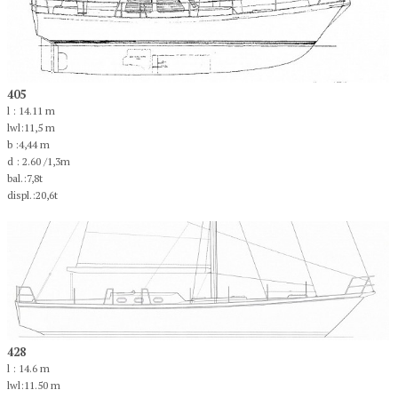
405
l : 14.11 m
lwl:11,5 m
b :4,44 m
d : 2.60 /1,3m
bal.:7,8t
displ.:20,6t
428
l : 14.6 m
lwl:11.50 m