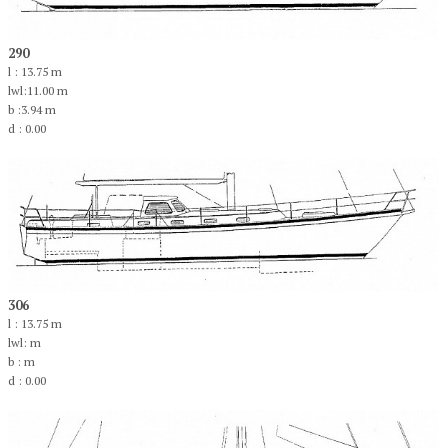
290
l : 13.75 m
lwl:11.00 m
b :3.94 m
d : 0.00
306
l : 13.75 m
lwl: m
b : m
d : 0.00