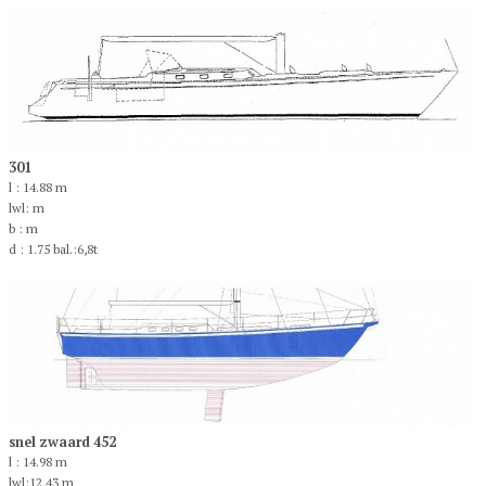
301
l : 14.88 m
lwl: m
b : m
d : 1.75 bal.:6,8t
snel zwaard 452
l : 14.98 m
lwl:12,43 m