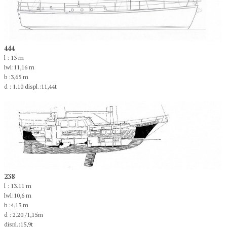
444
l : 13 m
lwl:11,16 m
b :3,65 m
d : 1.10 displ.:11,44t
238
l : 13.11 m
lwl:10,6 m
b :4,13 m
d : 2.20 /1,15m
displ.:15,9t