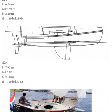
l : 6.54 m
lwl:5.91 m
b :2.20 m
d : 1.40 bal.:195t
426
l : 7.90 m
lwl:6.85 m
b :2.60 m
d : 1.50 bal.:240t