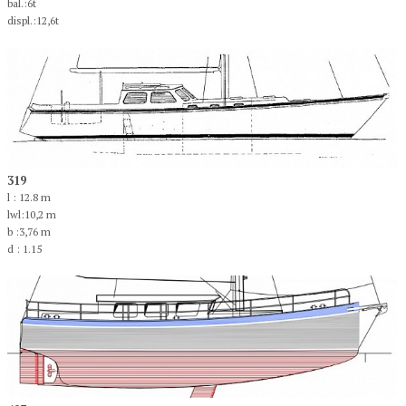
bal.:6t
displ.:12,6t
319
l : 12.8 m
lwl:10,2 m
b :3,76 m
d : 1.15