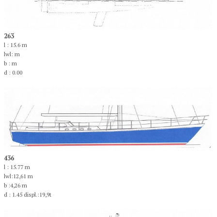
263
l : 15.6 m
lwl: m
b : m
d : 0.00
436
l : 15.77 m
lwl:12,61 m
b :4,26 m
d : 1.45 displ.:19,9t