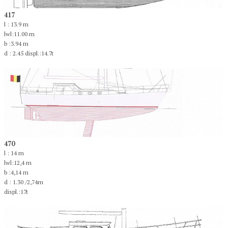
417
l : 13.9 m
lwl:11.00 m
b :3.94 m
d : 2.45 displ.:14.7t
470
l : 14 m
lwl:12,4 m
b :4,14 m
d : 1.30 /2,74m
displ.:17t