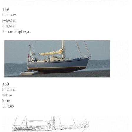
439
l : 11.4 m
lwl:9,9 m
b :3,64 m
d : 1.04 displ.:9,7t
460
l : 11.4 m
lwl: m
b : m
d : 0.00