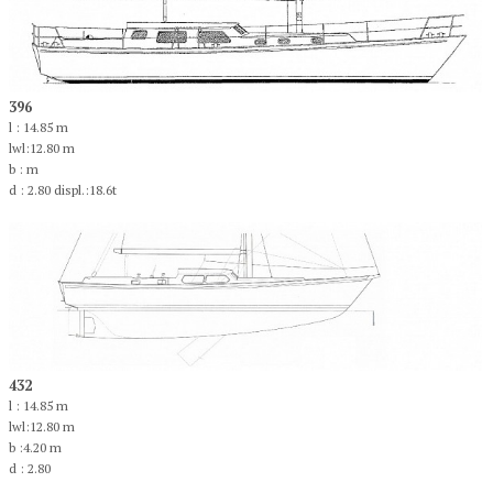
396
l : 14.85 m
lwl:12.80 m
b : m
d : 2.80 displ.:18.6t
432
l : 14.85 m
lwl:12.80 m
b :4.20 m
d : 2.80