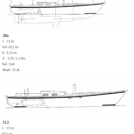
286
l : 13 m
lwl:10,2 m
b :3,76 m
d : 2.20 /1,15m
bal.:5,6t
displ.:12,4t
312
l : 13 m
lwl: m