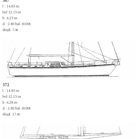
367
l : 14.85 m
lwl:12.13 m
b :4.25 m
d : 2.80 bal.:8100t
displ.:7.4t
372
l : 14.85 m
lwl:12.13 m
b :4.28 m
d : 2.80 bal.:8100t
displ.:17.4t