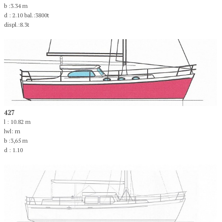
b :3.34 m
d : 2.10 bal.:3800t
displ.:8.3t
427
l : 10.82 m
lwl: m
b :3,65 m
d : 1.10