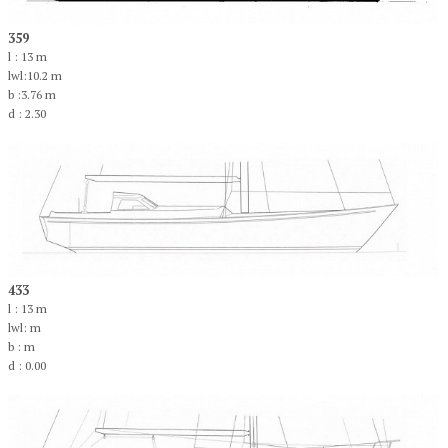
359
l : 13 m
lwl:10.2 m
b :3.76 m
d : 2.30
433
l : 13 m
lwl: m
b : m
d : 0.00