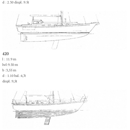
d : 2.30 displ.:9.5t
420
l : 11.9 m
lwl:9.50 m
b :3,55 m
d : 1.10 bal.:4,7t
displ.:9,5t