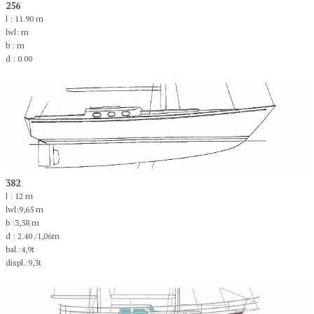
256
l : 11.90 m
lwl: m
b : m
d : 0.00
382
l : 12 m
lwl:9,65 m
b :3,58 m
d : 2.40 /1,06m
bal.:4,9t
displ.:9,3t