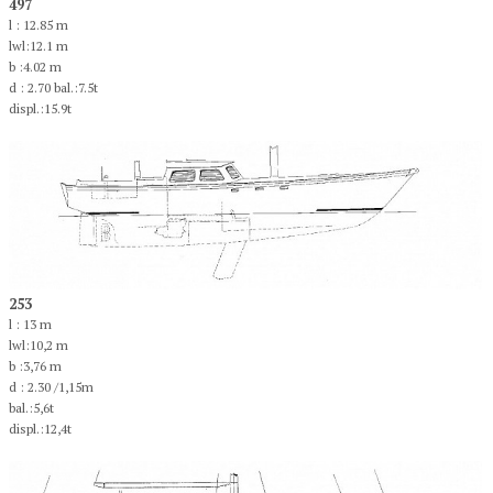
497
l : 12.85 m
lwl:12.1 m
b :4.02 m
d : 2.70 bal.:7.5t
displ.:15.9t
253
l : 13 m
lwl:10,2 m
b :3,76 m
d : 2.30 /1,15m
bal.:5,6t
displ.:12,4t