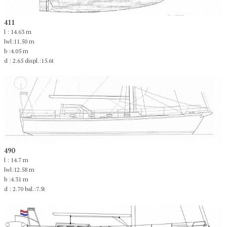
411
l : 14.63 m
lwl:11.50 m
b :4.05 m
d : 2.65 displ.:15.6t
490
l : 14.7 m
lwl:12.58 m
b :4.31 m
d : 2.70 bal.:7.5t