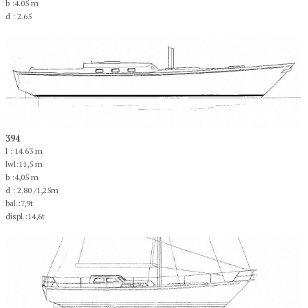
b :4.05 m
d : 2.65
394
l : 14.63 m
lwl:11,5 m
b :4,05 m
d : 2.80 /1,25m
bal.:7,9t
displ.:14,6t