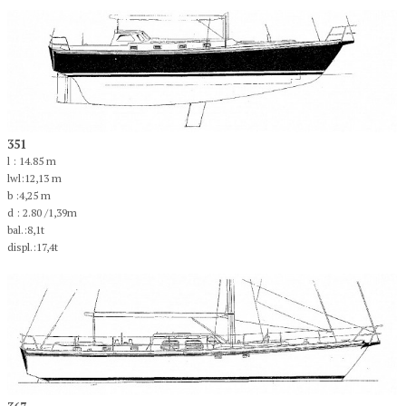
351
l : 14.85 m
lwl:12,13 m
b :4,25 m
d : 2.80 /1,39m
bal.:8,1t
displ.:17,4t