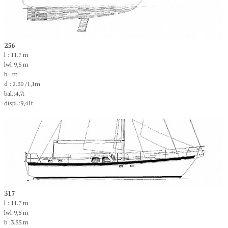
256
l : 11.7 m
lwl:9,5 m
b : m
d : 2.30 /1,1m
bal.:4,7t
displ.:9,41t
317
l : 11.7 m
lwl:9,5 m
b :3.55 m