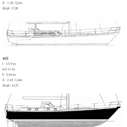
d : 1.50 /3,2m
displ.:17,8t
403
l : 13.9 m
lwl:11 m
b :3,94 m
d : 2.45 /1,4m
displ.:14,7t