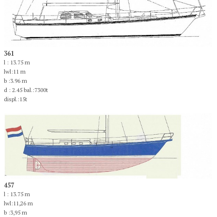
361
l : 13.75 m
lwl:11 m
b :3.96 m
d : 2.45 bal.:7300t
displ.:15t
457
l : 13.75 m
lwl:11,26 m
b :3,95 m