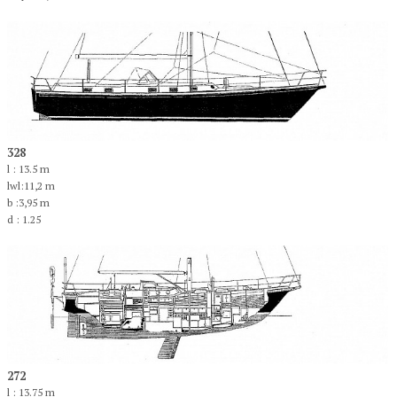
328
l : 13.5 m
lwl:11,2 m
b :3,95 m
d : 1.25
272
l : 13.75 m