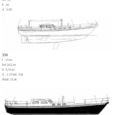
b : m
d : 0.00
330
l : 13 m
lwl:10,2 m
b :3,76 m
d : 1.15 bal.:5,6t
displ.:12,4t